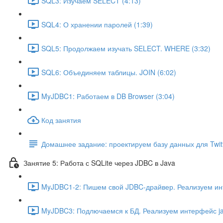
SQL3: Изучаем SELECT (4:13)
SQL4: О хранении паролей (1:39)
SQL5: Продолжаем изучать SELECT. WHERE (3:32)
SQL6: Объединяем таблицы. JOIN (6:02)
MyJDBC1: Работаем в DB Browser (3:04)
Код занятия
Домашнее задание: проектируем базу данных для Twit
Занятие 5: Работа с SQLite через JDBC в Java
MyJDBC1-2: Пишем свой JDBC-драйвер. Реализуем интер
MyJDBC3: Подлючаемся к БД. Реализуем интерфейс java