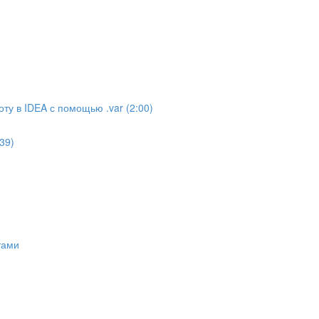
ту в IDEA с помощью .var (2:00)
39)
тами