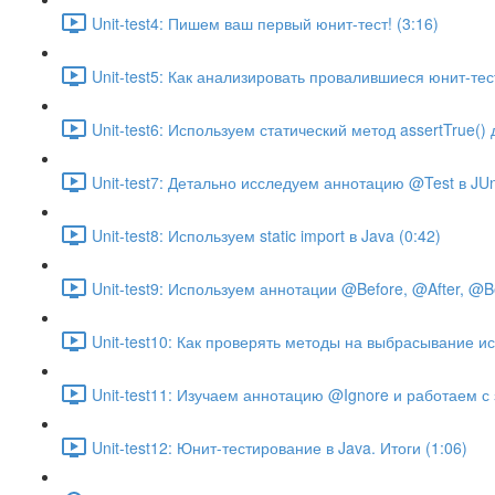
Unit-test4: Пишем ваш первый юнит-тест! (3:16)
Unit-test5: Как анализировать провалившиеся юнит-тес
Unit-test6: Используем статический метод assertTrue()
Unit-test7: Детально исследуем аннотацию @Test в JUni
Unit-test8: Используем static import в Java (0:42)
Unit-test9: Используем аннотации @Before, @After, @Be
Unit-test10: Как проверять методы на выбрасывание ис
Unit-test11: Изучаем аннотацию @Ignore и работаем с
Unit-test12: Юнит-тестирование в Java. Итоги (1:06)