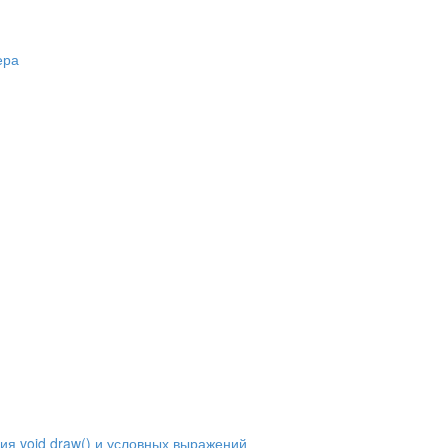
ера
ия void draw() и условных выражений