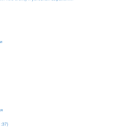
ли
ия
:37)