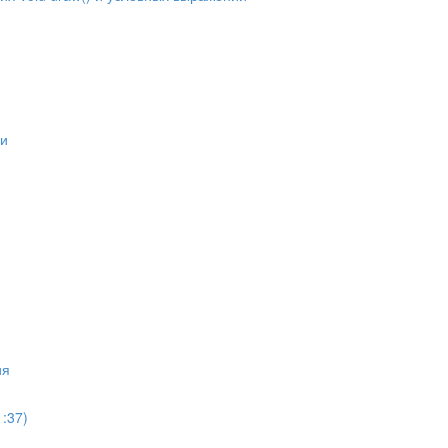
ли
ия
:37)