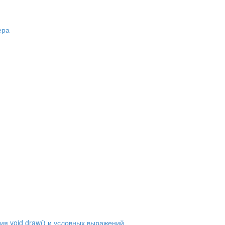
ера
ия void draw() и условных выражений